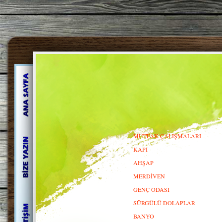
MUTFAK ÇALIŞMALARI
KAPI
AHŞAP
MERDİVEN
GENÇ ODASI
SÜRGÜLÜ DOLAPLAR
BANYO