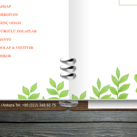
AHŞAP
MERDİVEN
GENÇ ODASI
SÜRGÜLÜ DOLAPLAR
BANYO
DOLAP & VESTİYER
DEKOR
 / Ankara Tel: +90 (312) 348 92 75