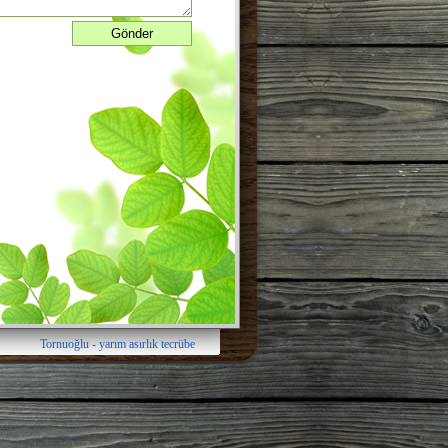
Tornuoğlu - yarım asırlık tecrübe