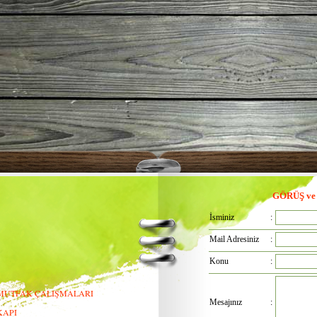
GÖRÜŞ ve
İsminiz
:
Mail Adresiniz
:
Konu
:
MUTFAK ÇALIŞMALARI
Mesajınız
:
KAPI